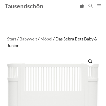
Zum
Tausendschön
Me
Inhalt
springen
Start
/
Babywelt
/
Möbel
/ Das Sebra Bett Baby &
Junior