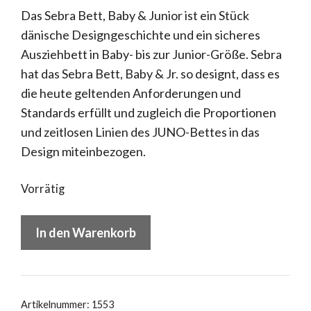
Das Sebra Bett, Baby & Junior ist ein Stück
dänische Designgeschichte und ein sicheres
Ausziehbett in Baby- bis zur Junior-Größe. Sebra
hat das Sebra Bett, Baby & Jr. so designt, dass es
die heute geltenden Anforderungen und
Standards erfüllt und zugleich die Proportionen
und zeitlosen Linien des JUNO-Bettes in das
Design miteinbezogen.
Vorrätig
Das
In den Warenkorb
Sebra
Bett
Baby
&
Artikelnummer:
1553