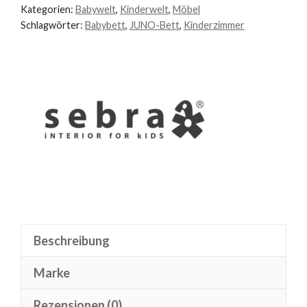
Junior
Kategorien:
Babywelt
,
Kinderwelt
,
Möbel
Schlagwörter:
Babybett
,
JUNO-Bett
,
Kinderzimmer
Menge
Beschreibung
Marke
Rezensionen (0)