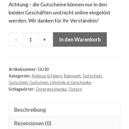
Achtung – die Gutscheine können nur in den
beiden Geschäften und nicht online eingelöst
werden. Wir danken für Ihr Verständnis!
-
+
In den Warenkorb
Tausendschön
&
Tausendschön
Kindertraum
Artikelnummer:
GU30
Gutschein
Kategorien:
Anlässe & Feiern
,
Babywelt
,
Gutschein
,
Gutschein
,
Gutschein
,
Lifestyle & Geschenke
Menge
Schlagwörter:
Ostergeschenke
,
Ostern
Beschreibung
Rezensionen (0)