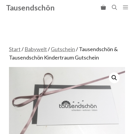
Zum
Tausendschön
Me
Inhalt
springen
Start
/
Babywelt
/
Gutschein
/ Tausendschön &
Tausendschön Kindertraum Gutschein