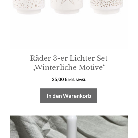
Räder 3-er Lichter Set
„Winterliche Motive“
25,00
€
inkl. MwSt.
In den Warenkorb
Dieses
Produkt
weist