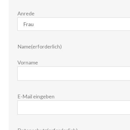
Anrede
Name
(erforderlich)
Vorname
E-
E-Mail eingeben
Mail
(erforderlich)