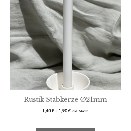
mehrere
Varianten
auf.
Die
Optionen
können
auf
der
Produktseite
gewählt
werden
Rustik Stabkerze Ø21mm
Preisspanne:
1,40
€
–
1,90
€
inkl. MwSt.
1,40 €
bis