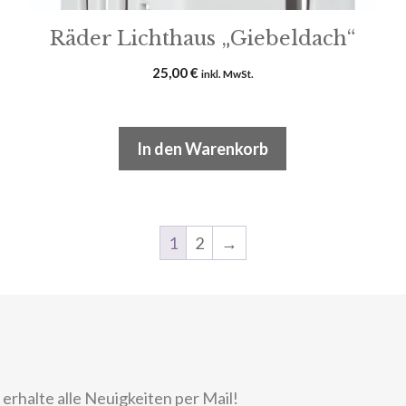
Räder Lichthaus „Giebeldach“
25,00
€
inkl. MwSt.
In den Warenkorb
1
2
→
rhalte alle Neuigkeiten per Mail!