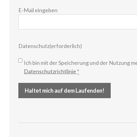
E-
E-Mail eingeben
Mail
(erforderlich)
Datenschutz
(erforderlich)
Ich bin mit der Speicherung und der Nutzung m
Datenschutzrichtlinie
*
Haltet mich auf dem Laufenden!