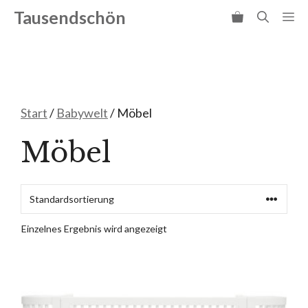
Zum
Tausendschön
Me
Inhalt
springen
Start
/
Babywelt
/ Möbel
Möbel
Einzelnes Ergebnis wird angezeigt