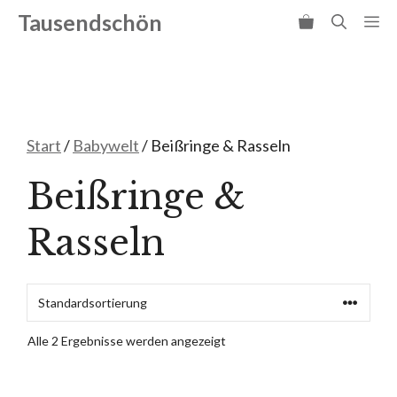
Zum
Tausendschön
Me
Inhalt
springen
Start
/
Babywelt
/ Beißringe & Rasseln
Beißringe &
Rasseln
Alle 2 Ergebnisse werden angezeigt