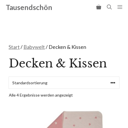
Zum
Tausendschön
Me
Inhalt
springen
Start
/
Babywelt
/ Decken & Kissen
Decken & Kissen
Alle 4 Ergebnisse werden angezeigt