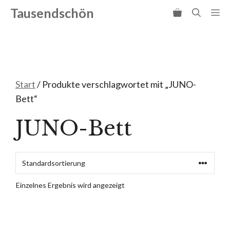
Zum
Tausendschön
Me
Inhalt
springen
Start
/ Produkte verschlagwortet mit „JUNO-
Bett“
JUNO-Bett
Einzelnes Ergebnis wird angezeigt