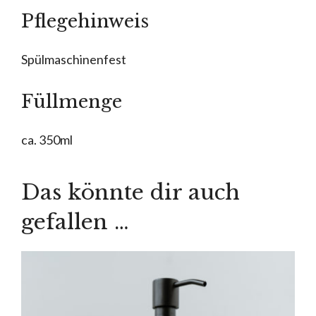
Pflegehinweis
Spülmaschinenfest
Füllmenge
ca. 350ml
Das könnte dir auch
gefallen …
Dieses
Produkt
weist