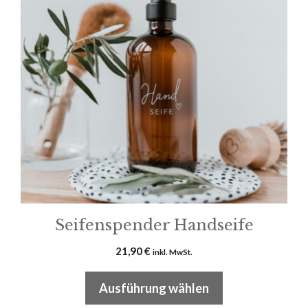
mehrere
Varianten
auf.
Die
Optionen
können
auf
der
Produktseite
gewählt
werden
Seifenspender Handseife
21,90
€
inkl. MwSt.
Ausführung wählen