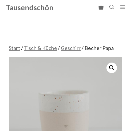
Zum
Tausendschön
Me
Inhalt
springen
Start
/
Tisch & Küche
/
Geschirr
/ Becher Papa