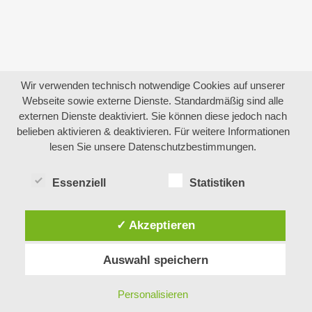
Wir verwenden technisch notwendige Cookies auf unserer
Webseite sowie externe Dienste. Standardmäßig sind alle
externen Dienste deaktiviert. Sie können diese jedoch nach
belieben aktivieren & deaktivieren. Für weitere Informationen
lesen Sie unsere Datenschutzbestimmungen.
Essenziell
Statistiken
✓ Akzeptieren
Auswahl speichern
Produkt zum Warenkorb hinzugefügt.
Personalisieren
Zur Kasse
0 Artikel -
0,00
€