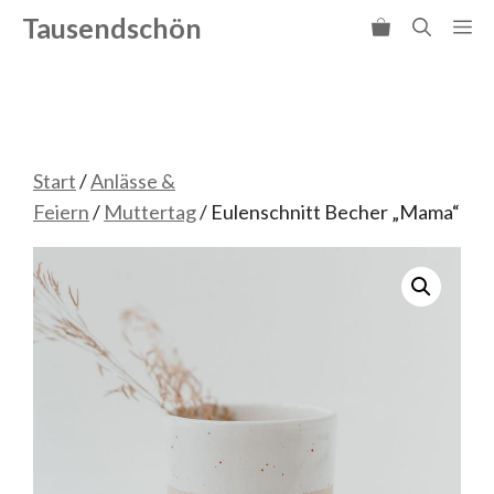
Zum
Tausendschön
Me
Inhalt
springen
Start
/
Anlässe &
Feiern
/
Muttertag
/ Eulenschnitt Becher „Mama“