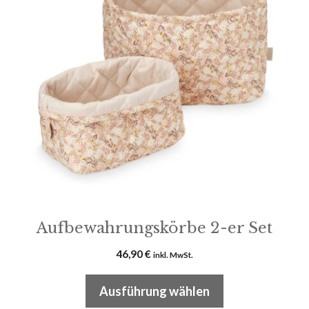
mehrere
Varianten
auf.
Die
Optionen
können
auf
der
Produktseite
gewählt
werden
Aufbewahrungskörbe 2-er Set
46,90
€
inkl. MwSt.
Ausführung wählen