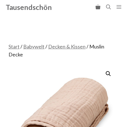
Zum
Tausendschön
Me
Inhalt
springen
Start
/
Babywelt
/
Decken & Kissen
/ Muslin
Decke