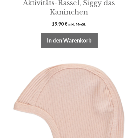
Aktivitäts-Rassel, Siggy das
Kaninchen
19,90
€
inkl. MwSt.
In den Warenkorb
Dieses
Produkt
weist
mehrere
Varianten
auf.
Die
Optionen
können