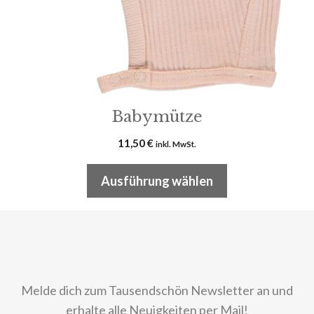
auf
der
Produktseite
gewählt
werden
Babymütze
11,50
€
inkl. MwSt.
Ausführung wählen
Melde dich zum Tausendschön Newsletter an und
erhalte alle Neuigkeiten per Mail!