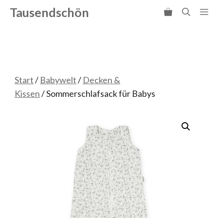
Zum
Tausendschön
Me
Inhalt
springen
Start
/
Babywelt
/
Decken &
Kissen
/ Sommerschlafsack für Babys