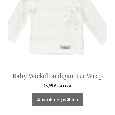
Varianten
auf.
Die
Optionen
können
auf
der
Produktseite
gewählt
werden
Baby Wickelcardigan Tut Wrap
26,95
€
inkl. MwSt.
Ausführung wählen