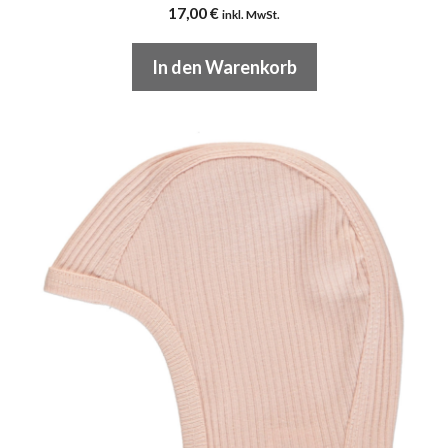
17,00
€
inkl. MwSt.
In den Warenkorb
Dieses
Produkt
weist
mehrere
Varianten
auf.
Die
Optionen
können
auf
der