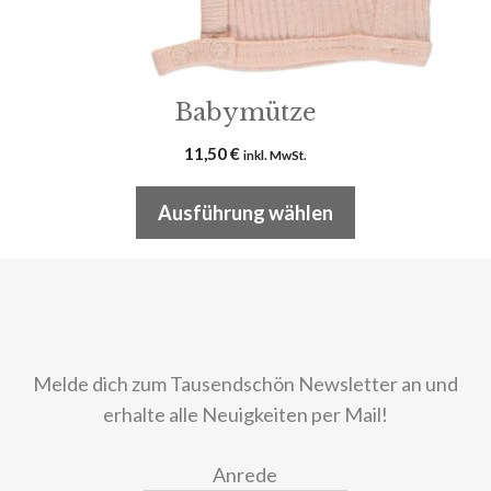
Produktseite
gewählt
werden
Babymütze
11,50
€
inkl. MwSt.
Ausführung wählen
Melde dich zum Tausendschön Newsletter an und
erhalte alle Neuigkeiten per Mail!
Anrede