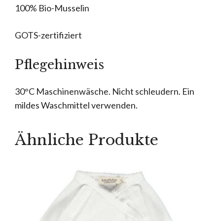
100% Bio-Musselin
GOTS-zertifiziert
Pflegehinweis
30°C Maschinenwäsche. Nicht schleudern. Ein
mildes Waschmittel verwenden.
Ähnliche Produkte
Dieses
Produkt
weist
mehrere