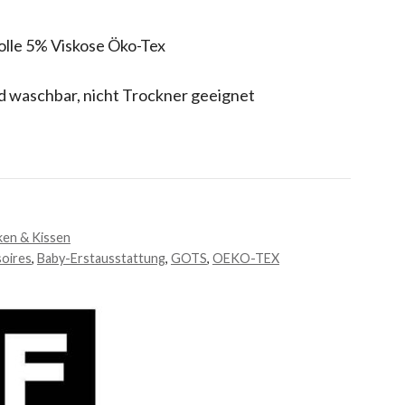
lle 5% Viskose Öko-Tex
d waschbar, nicht Trockner geeignet
en & Kissen
oires
,
Baby-Erstausstattung
,
GOTS
,
OEKO-TEX