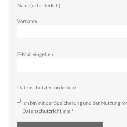
Name
(erforderlich)
Vorname
E-
E-Mail eingeben
Mail
(erforderlich)
Datenschutz
(erforderlich)
Ich bin mit der Speicherung und der Nutzung m
Datenschutzrichtlinie
*