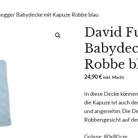
negger Babydecke mit Kapuze Robbe blau
David F
Babydec
Robbe b
24,90
€
inkl. MwSt.
In diese Decke können 
die Kapuze ist auch de
und angenehm. Die Dec
Robbengesicht auf de
Grösse: 80×80 cm