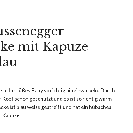
ussenegger
ke mit Kapuze
lau
sie Ihr süßes Baby so richtig hineinwickeln. Durch
r Kopf schön geschützt und es ist so richtig warm
ke ist blau weiss gestreift und hat ein hübsches
r Kapuze.