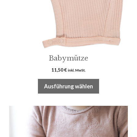
können
auf
der
Produktseite
gewählt
werden
Babymütze
11,50
€
inkl. MwSt.
Ausführung wählen
Dieses
Produkt
weist
mehrere