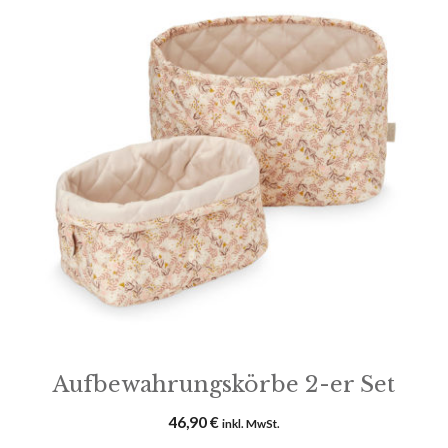
Produkt
weist
mehrere
Varianten
auf.
Die
Optionen
können
auf
der
Produktseite
gewählt
werden
Aufbewahrungskörbe 2-er Set
46,90
€
inkl. MwSt.