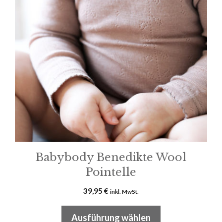
Varianten
auf.
Die
Optionen
können
auf
der
Produktseite
gewählt
werden
Babybody Benedikte Wool
Pointelle
39,95
€
inkl. MwSt.
Ausführung wählen