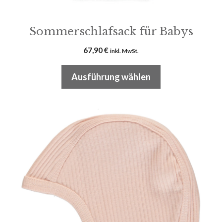
werden
Sommerschlafsack für Babys
67,90
€
inkl. MwSt.
Ausführung wählen
Dieses
Produkt
weist
mehrere
Varianten
auf.
Die
Optionen