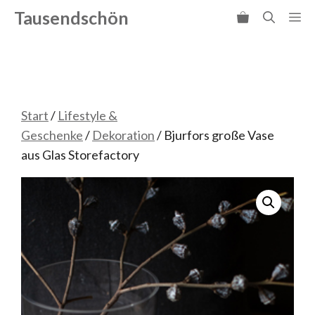
Zum
Tausendschön
Me
Inhalt
springen
Start
/
Lifestyle &
Geschenke
/
Dekoration
/ Bjurfors große Vase
aus Glas Storefactory