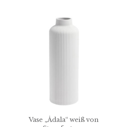
Vase „Ådala“ weiß von