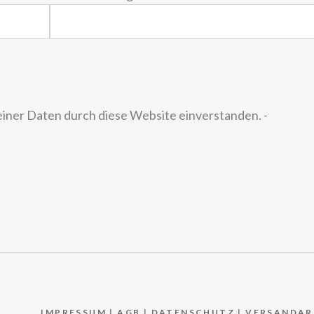
einer Daten durch diese Website einverstanden. -
IMPRESSUM
|
AGB
|
DATENSCHUTZ
|
VERSANDAR