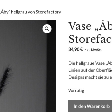
„Åby“ hellgrau von Storefactory
Vase „Åb
Storefac
34,90
€
inkl. MwSt.
Die hellgraue Vase „Åb
Linien auf der Oberflä
Designs macht sie zu 
Vorrätig
Vase
In den Warenkorb
"Åby"