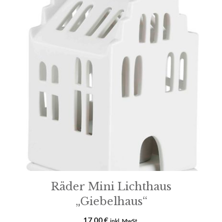
Räder Mini Lichthaus
„Giebelhaus“
17,00
€
inkl. MwSt.