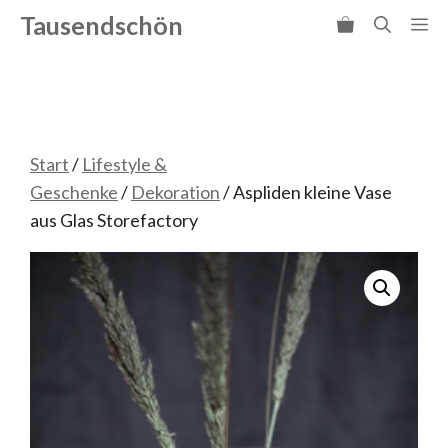
Zum
Tausendschön
Me
Inhalt
springen
Start
/
Lifestyle &
Geschenke
/
Dekoration
/ Aspliden kleine Vase
aus Glas Storefactory