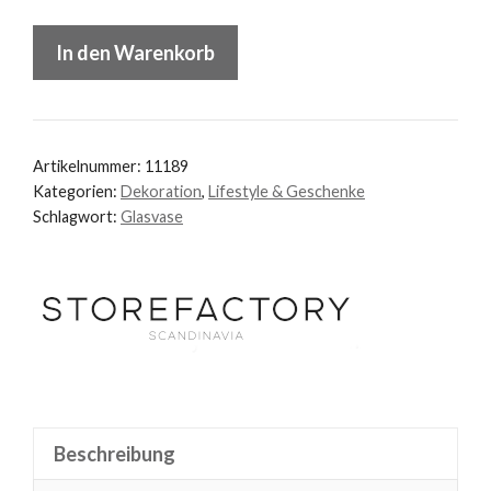
Aspliden
In den Warenkorb
kleine
Vase
aus
Glas
Artikelnummer:
11189
Storefactory
Kategorien:
Dekoration
,
Lifestyle & Geschenke
Schlagwort:
Glasvase
Menge
Beschreibung