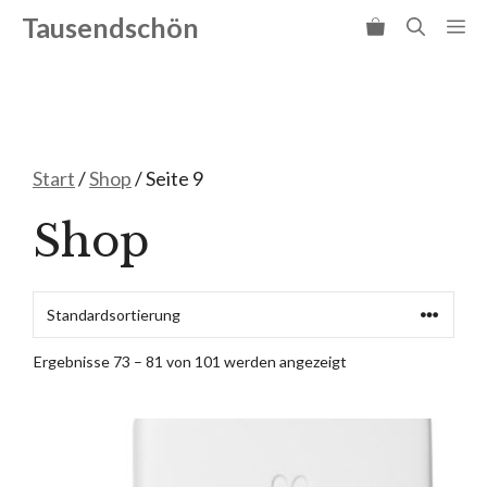
Zum
Tausendschön
Me
Inhalt
springen
Start
/
Shop
/ Seite 9
Shop
Ergebnisse 73 – 81 von 101 werden angezeigt