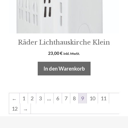
Räder Lichthauskirche Klein
23,00
€
inkl. MwSt.
In den Warenkorb
←
1
2
3
…
6
7
8
9
10
11
12
→