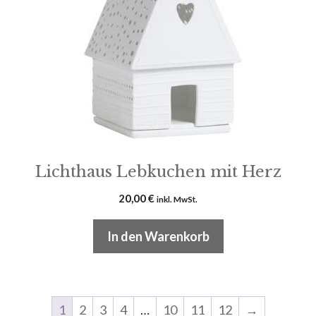
Lichthaus Lebkuchen mit Herz
20,00
€
inkl. MwSt.
In den Warenkorb
1
2
3
4
…
10
11
12
→