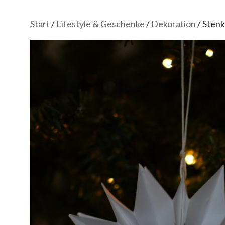
Start
/
Lifestyle & Geschenke
/
Dekoration
/ Stenk