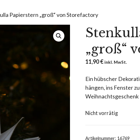
ulla Papierstern „groß“ von Storefactory
Stenkull
„groß“ v
11,90
€
inkl. MwSt.
Ein hübscher Dekorat
hängen, ins Fenster zu
Weihnachtsgeschenk da
Nicht vorrätig
Artikelnummer:
16769