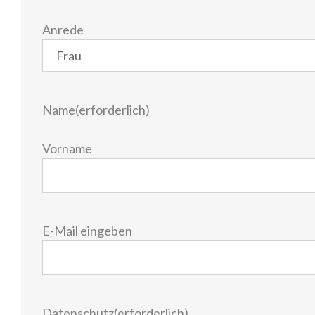
Anrede
Name
(erforderlich)
Vorname
E-
E-Mail eingeben
Mail
(erforderlich)
Datenschutz
(erforderlich)