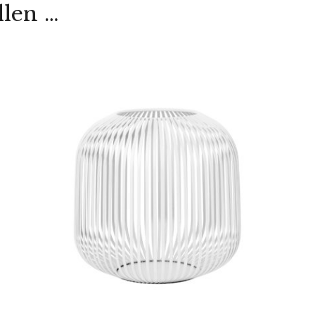
llen …