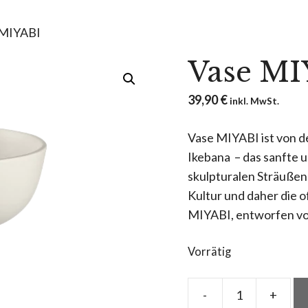
 MIYABI
Vase MI
39,90
€
inkl. MwSt.
Vase MIYABI ist von 
Ikebana – das sanfte 
skulpturalen Sträußen 
Kultur und daher die o
MIYABI, entworfen vo
Vorrätig
-
+
Vase