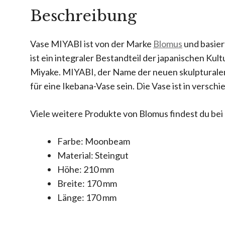
Beschreibung
Vase MIYABI ist von der Marke
Blomus
und basier
ist ein integraler Bestandteil der japanischen Ku
Miyake. MIYABI, der Name der neuen skulpturalen
für eine Ikebana-Vase sein. Die Vase ist in versch
Viele weitere Produkte von Blomus findest du be
Farbe:
Moonbeam
Material:
Steingut
Höhe:
210 mm
Breite:
170 mm
Länge:
170 mm