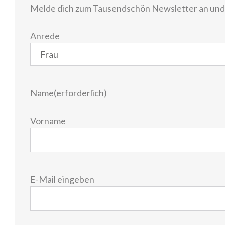
Melde dich zum Tausendschön Newsletter an und e
Anrede
Name
(erforderlich)
Vorname
E-
E-Mail eingeben
Mail
(erforderlich)