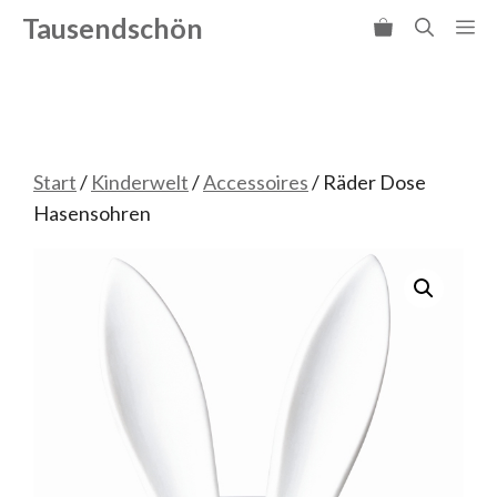
Zum
Tausendschön
Me
Inhalt
springen
Start
/
Kinderwelt
/
Accessoires
/ Räder Dose
Hasensohren