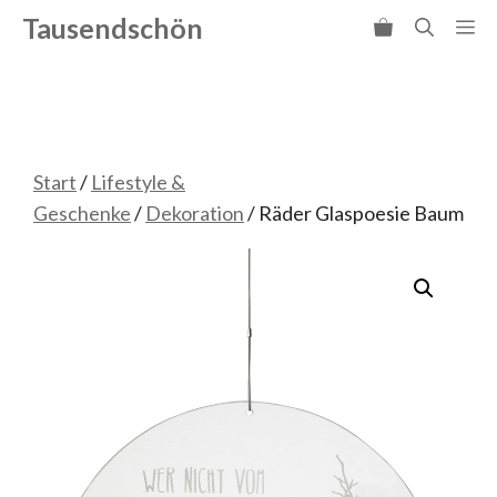
Zum
Tausendschön
Me
Inhalt
springen
Start
/
Lifestyle &
Geschenke
/
Dekoration
/ Räder Glaspoesie Baum