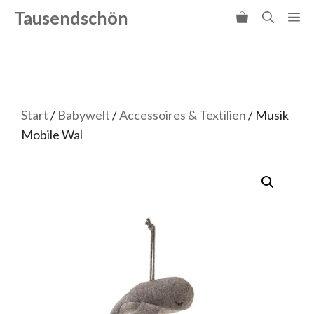
Zum
Tausendschön
Me
Inhalt
springen
Start
/
Babywelt
/
Accessoires & Textilien
/ Musik
Mobile Wal