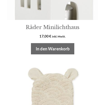
Räder Minilichthaus
17,00
€
inkl. MwSt.
In den Warenkorb
Dieses
Produkt
weist
mehrere
Varianten
auf.