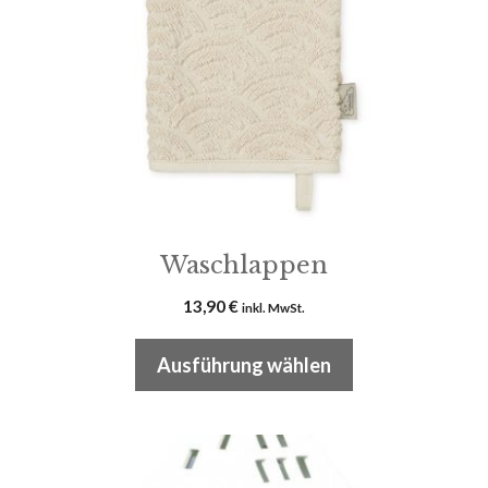
Die
Optionen
können
auf
der
Produktseite
gewählt
werden
Waschlappen
13,90
€
inkl. MwSt.
Ausführung wählen