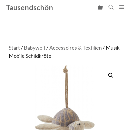
Zum
Tausendschön
Me
Inhalt
springen
Start
/
Babywelt
/
Accessoires & Textilien
/ Musik
Mobile Schildkröte