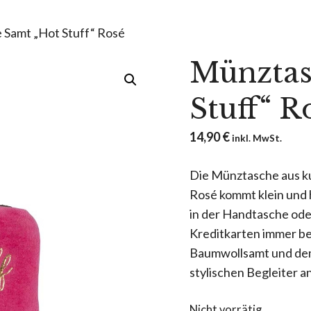
 Samt „Hot Stuff“ Rosé
Münztas
Stuff“ R
14,90
€
inkl. MwSt.
Die Münztasche aus ku
Rosé kommt klein und 
in der Handtasche oder
Kreditkarten immer b
Baumwollsamt und de
stylischen Begleiter a
Nicht vorrätig