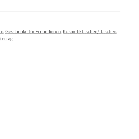
rn
,
Geschenke für Freundinnen
,
Kosmetiktaschen/ Taschen
,
tertag