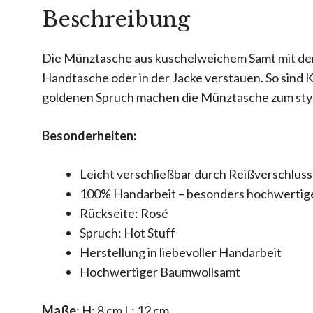
Beschreibung
Die Münztasche aus kuschelweichem Samt mit der S
Handtasche oder in der Jacke verstauen. So sin
goldenen Spruch machen die Münztasche zum styli
Besonderheiten:
Leicht verschließbar durch Reißverschluss
100% Handarbeit – besonders hochwertig
Rückseite: Rosé
Spruch: Hot Stuff
Herstellung in liebevoller Handarbeit
Hochwertiger Baumwollsamt
Maße
: H: 8 cm L: 12 cm