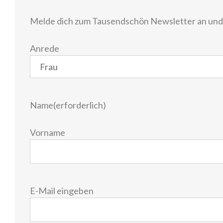
Melde dich zum Tausendschön Newsletter an und e
Anrede
Name
(erforderlich)
Vorname
E-
E-Mail eingeben
Mail
(erforderlich)