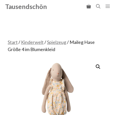
Zum
Tausendschön
Me
Inhalt
springen
Start
/
Kinderwelt
/
Spielzeug
/ Maileg Hase
Größe 4 im Blumenkleid