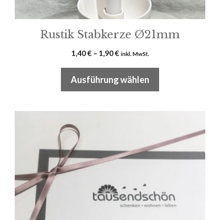
werden
Rustik Stabkerze Ø21mm
Preisspanne:
1,40
€
–
1,90
€
inkl. MwSt.
1,40 €
bis
Ausführung wählen
1,90 €