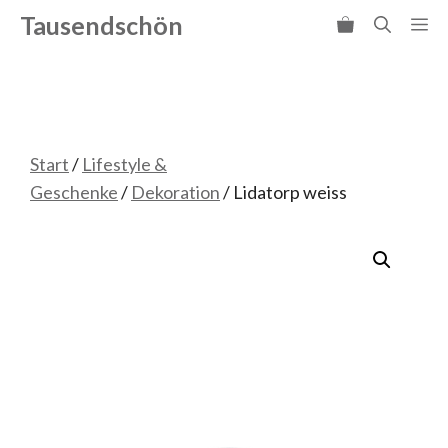
Zum
Tausendschön
Me
Inhalt
springen
Start
/
Lifestyle &
Geschenke
/
Dekoration
/ Lidatorp weiss