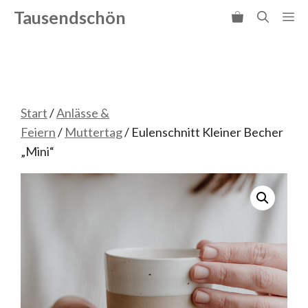
Zum
Tausendschön
Me
Inhalt
springen
Start
/
Anlässe &
Feiern
/
Muttertag
/ Eulenschnitt Kleiner Becher
„Mini“