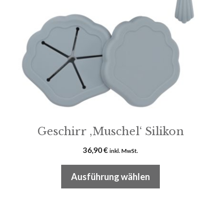
Die
Optionen
können
auf
der
Produktseite
gewählt
werden
Geschirr ‚Muschel‘ Silikon
36,90
€
inkl. MwSt.
Ausführung wählen