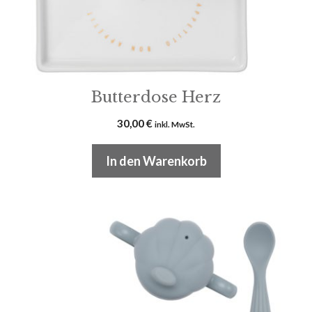
Butterdose Herz
30,00
€
inkl. MwSt.
In den Warenkorb
Dieses
Produkt
weist
mehrere
Varianten
auf.