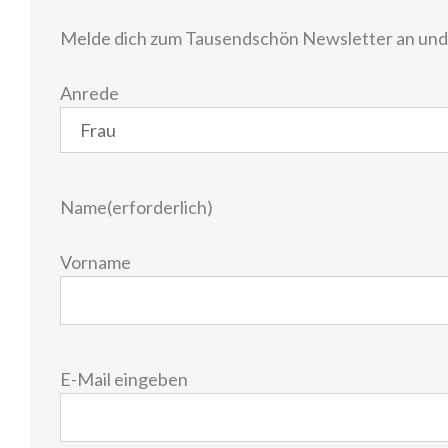
Melde dich zum Tausendschön Newsletter an und e
Anrede
Name
(erforderlich)
Vorname
E-
E-Mail eingeben
Mail
(erforderlich)