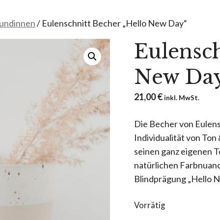
eundinnen
/ Eulenschnitt Becher „Hello New Day“
Eulensch
New Da
21,00
€
inkl. MwSt.
Die Becher von Eulensc
Individualität von Ton
seinen ganz eigenen T
natürlichen Farbnuan
Blindprägung „Hello 
Vorrätig