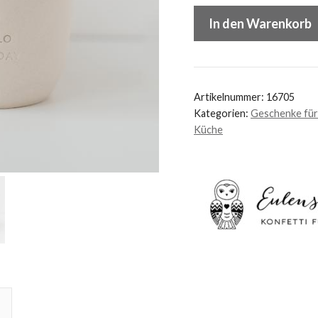
Eulenschnitt
In den Warenkorb
Becher
"Hello
New
Day"
Artikelnummer:
16705
Menge
Kategorien:
Geschenke für
Küche