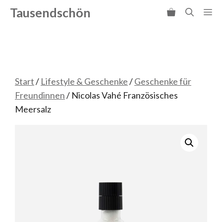
Zum
Tausendschön
Me
Inhalt
springen
Start
/
Lifestyle & Geschenke
/
Geschenke für
Freundinnen
/ Nicolas Vahé Französisches
Meersalz