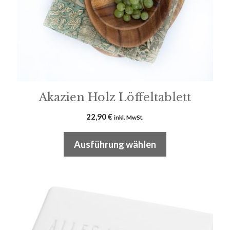
können
auf
der
Produktseite
gewählt
werden
Akazien Holz Löffeltablett
22,90
€
inkl. MwSt.
Ausführung wählen