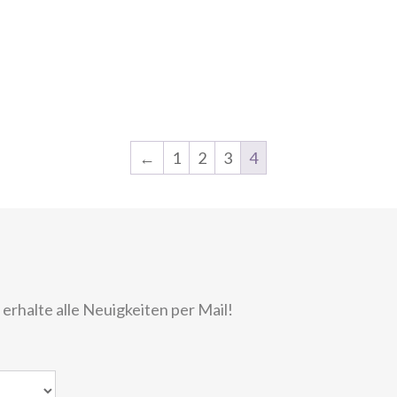
←
1
2
3
4
rhalte alle Neuigkeiten per Mail!