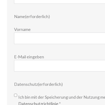
Name
(erforderlich)
Vorname
E-
E-Mail eingeben
Mail
(erforderlich)
Datenschutz
(erforderlich)
Ich bin mit der Speicherung und der Nutzung m
Datenschutzrichtlinie
*