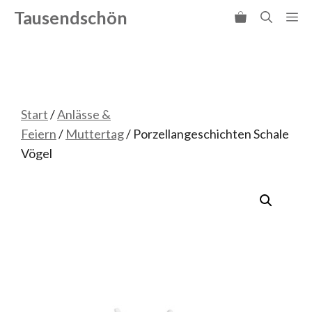
Zum
Tausendschön
Me
Inhalt
springen
Start
/
Anlässe &
Feiern
/
Muttertag
/ Porzellangeschichten Schale
Vögel