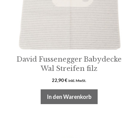
David Fussenegger Babydecke
Wal Streifen filz
22,90
€
inkl. MwSt.
In den Warenkorb
Dieses
Produkt
weist