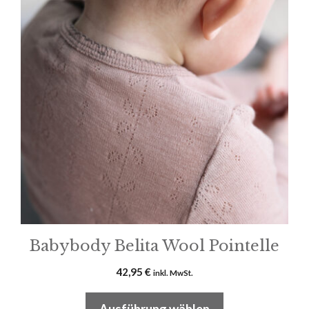
weist
mehrere
Varianten
auf.
Die
Optionen
können
auf
der
Produktseite
gewählt
werden
Babybody Belita Wool Pointelle
42,95
€
inkl. MwSt.