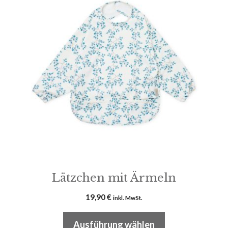
mehrere
Varianten
auf.
Die
Optionen
können
auf
der
Produktseite
gewählt
werden
Lätzchen mit Ärmeln
19,90
€
inkl. MwSt.
Ausführung wählen