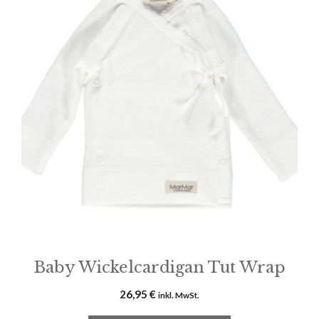
weist
mehrere
Varianten
auf.
Die
Optionen
können
auf
der
Produktseite
gewählt
werden
Baby Wickelcardigan Tut Wrap
26,95
€
inkl. MwSt.