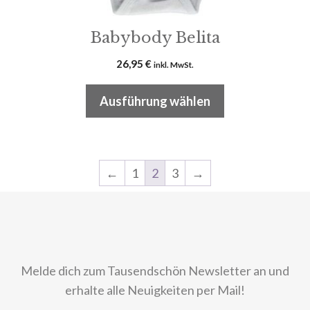
werden
Babybody Belita
26,95
€
inkl. MwSt.
Ausführung wählen
←
1
2
3
→
Melde dich zum Tausendschön Newsletter an und
erhalte alle Neuigkeiten per Mail!