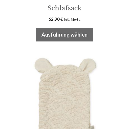
Schlafsack
62,90
€
inkl. MwSt.
Ausführung wählen
Dieses
Produkt
weist
mehrere
Varianten
auf.
Die
Optionen
können