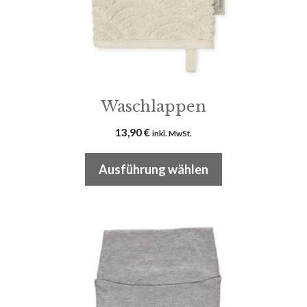
auf
der
Produktseite
gewählt
werden
Waschlappen
13,90
€
inkl. MwSt.
Ausführung wählen