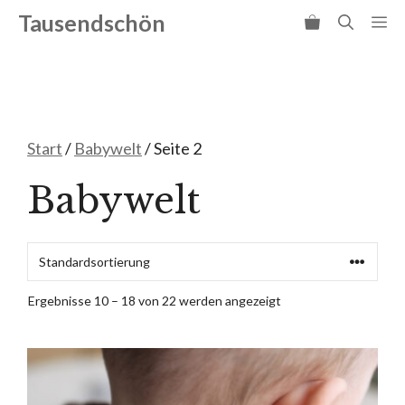
Zum
Tausendschön
Me
Inhalt
springen
Start
/
Babywelt
/ Seite 2
Babywelt
Ergebnisse 10 – 18 von 22 werden angezeigt
Dieses
Produkt