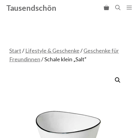
Zum
Tausendschön
Me
Inhalt
springen
Start
/
Lifestyle & Geschenke
/
Geschenke für
Freundinnen
/ Schale klein „Salt“