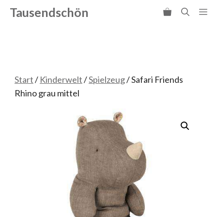
Zum
Tausendschön
Me
Inhalt
springen
Start
/
Kinderwelt
/
Spielzeug
/ Safari Friends
Rhino grau mittel