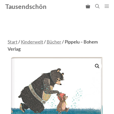
Zum
Tausendschön
Me
Inhalt
springen
Start
/
Kinderwelt
/
Bücher
/ Pippelu – Bohem
Verlag