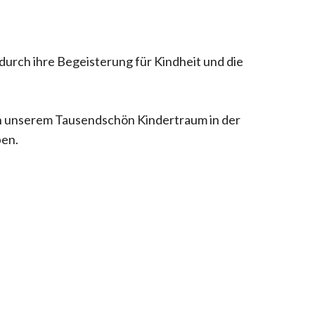
durch ihre Begeisterung für Kindheit und die
In unserem Tausendschön Kindertraum in der
ben.
Dieses
Produkt
weist
mehrere
Varianten