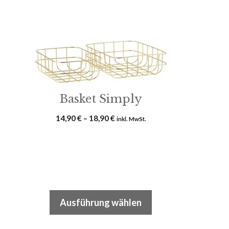
auf.
Die
Optionen
können
auf
der
Produktseite
Basket Simply
gewählt
Preisspanne:
14,90
€
–
18,90
€
inkl. MwSt.
werden
14,90 €
bis
18,90 €
Ausführung wählen