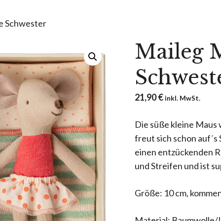
ne Schwester
Maileg 
Schwest
21,90
€
inkl. MwSt.
Die süße kleine Maus 
freut sich schon auf´s 
einen entzückenden R
und Streifen und ist su
Größe: 10 cm, kommen 
Material: Baumwolle/L