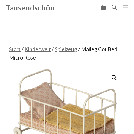
Zum
Tausendschön
Me
Inhalt
springen
Start
/
Kinderwelt
/
Spielzeug
/ Maileg Cot Bed
Micro Rose