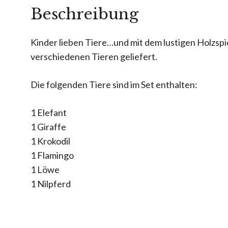
Beschreibung
Kinder lieben Tiere…und mit dem lustigen Holzspie
verschiedenen Tieren geliefert.
Die folgenden Tiere sind im Set enthalten:
1 Elefant
1 Giraffe
1 Krokodil
1 Flamingo
1 Löwe
1 Nilpferd