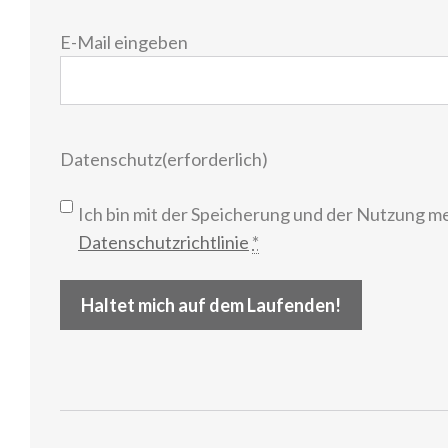
E-
E-Mail eingeben
Mail
(erforderlich)
Datenschutz
(erforderlich)
Ich bin mit der Speicherung und der Nutzung m
Datenschutzrichtlinie
*
Haltet mich auf dem Laufenden!