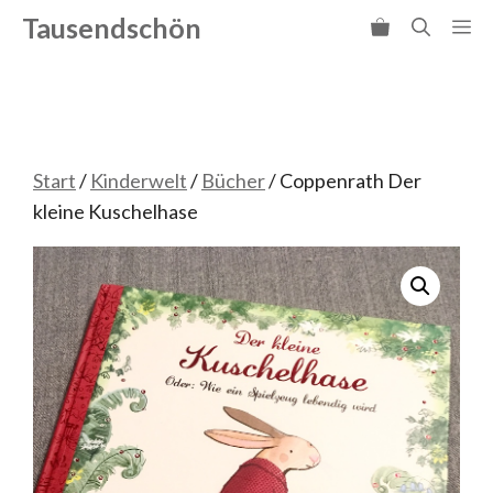
Zum
Tausendschön
Me
Inhalt
springen
Start
/
Kinderwelt
/
Bücher
/ Coppenrath Der
kleine Kuschelhase