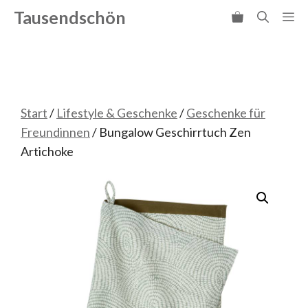
Zum
Tausendschön
Me
Inhalt
springen
Start
/
Lifestyle & Geschenke
/
Geschenke für
Freundinnen
/ Bungalow Geschirrtuch Zen
Artichoke