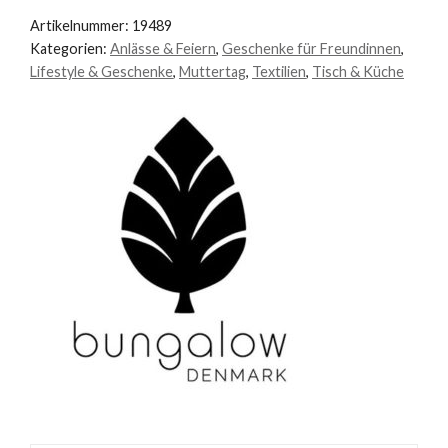
Sky
Artikelnummer:
19489
Blue
Kategorien:
Anlässe & Feiern
,
Geschenke für Freundinnen
,
Lifestyle & Geschenke
,
Muttertag
,
Textilien
,
Tisch & Küche
Menge