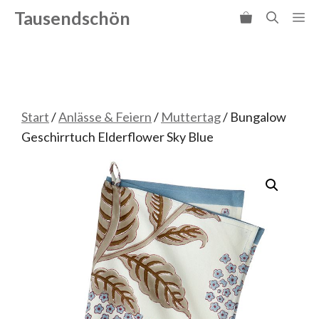
Zum
Tausendschön
Me
Inhalt
springen
Start
/
Anlässe & Feiern
/
Muttertag
/ Bungalow
Geschirrtuch Elderflower Sky Blue