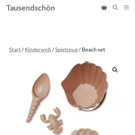
Zum
Tausendschön
Me
Inhalt
springen
Start
/
Kinderwelt
/
Spielzeug
/ Beach set