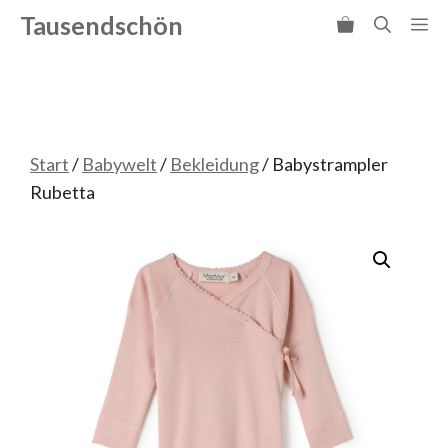
Zum
Tausendschön
Me
Inhalt
springen
Start
/
Babywelt
/
Bekleidung
/ Babystrampler
Rubetta