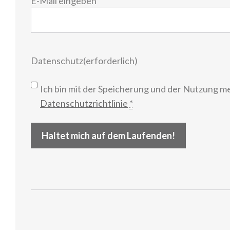
E-
E-Mail eingeben
Mail
(erforderlich)
Datenschutz
(erforderlich)
Ich bin mit der Speicherung und der Nutzung m
Datenschutzrichtlinie
*
Haltet mich auf dem Laufenden!